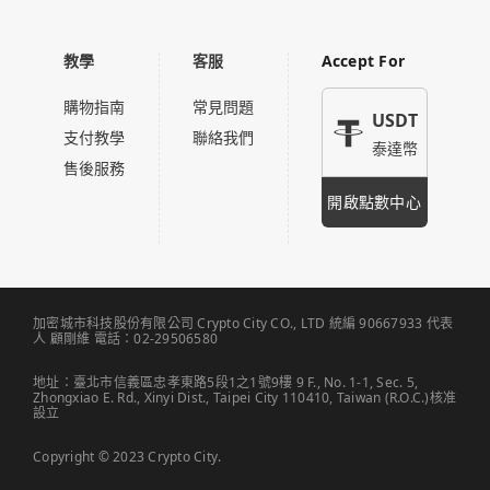
教學
客服
Accept For
購物指南
常見問題
USDT
支付教學
聯絡我們
泰達幣
售後服務
開啟點數中心
加密城市科技股份有限公司 Crypto City CO., LTD 統編 90667933 代表
人 顧剛維 電話：02-29506580
地址：臺北市信義區忠孝東路5段1之1號9樓 9 F., No. 1-1, Sec. 5,
Zhongxiao E. Rd., Xinyi Dist., Taipei City 110410, Taiwan (R.O.C.)核准
設立
Copyright © 2023 Crypto City.