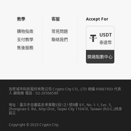
教學
客服
Accept For
購物指南
常見問題
USDT
支付教學
聯絡我們
泰達幣
售後服務
開啟點數中心
加密城市科技股份有限公司 Crypto City CO., LTD 統編 90667933 代表
人 顧剛維 電話：02-29506580
地址：臺北市信義區忠孝東路5段1之1號9樓 9 F., No. 1-1, Sec. 5,
Zhongxiao E. Rd., Xinyi Dist., Taipei City 110410, Taiwan (R.O.C.)核准
設立
Copyright © 2023 Crypto City.